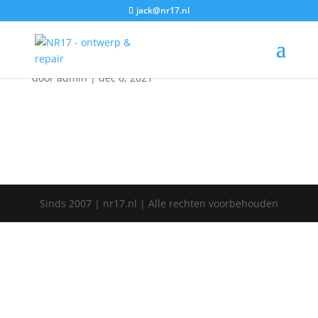
jack@nr17.nl
761-1024×682
door
admin
|
dec 6, 2021
Sinds 2007 | nr17.nl | Alle rechten voorbehouden