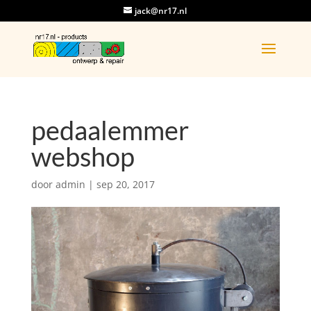
jack@nr17.nl
pedaalemmer
webshop
door
admin
|
sep 20, 2017